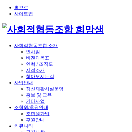
홈으로
사이트맵
사회적협동조합 소개
인사말
비전과목표
연혁 / 조직도
지점소개
찾아오시는길
사업안내
정신재활시설운영
홍보 및 교육
기타사업
조합원/후원안내
조합원가입
후원안내
커뮤니티