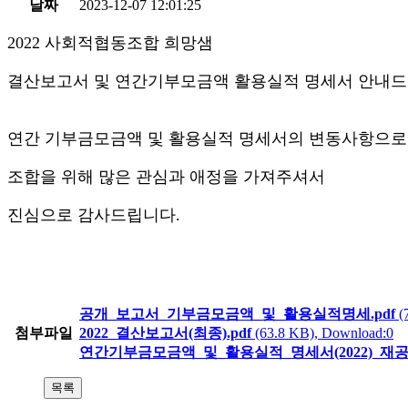
날짜
2023-12-07 12:01:25
2022 사회적협동조합 희망샘
결산보고서 및 연간기부모금액 활용실적 명세서 안내드
연간 기부금모금액 및 활용실적 명세서의 변동사항으로
조합을 위해 많은 관심과 애정을 가져주셔서
진심으로 감사드립니다.
공개_보고서_기부금모금액_및_활용실적명세.pdf
(
첨부파일
2022_결산보고서(최종).pdf
(63.8 KB), Download:0
연간기부금모금액_및_활용실적_명세서(2022)_재공시