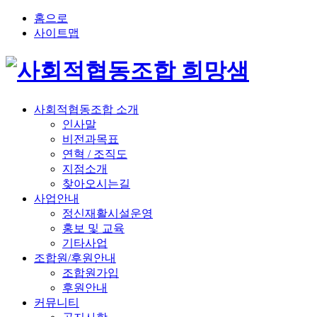
홈으로
사이트맵
사회적협동조합 소개
인사말
비전과목표
연혁 / 조직도
지점소개
찾아오시는길
사업안내
정신재활시설운영
홍보 및 교육
기타사업
조합원/후원안내
조합원가입
후원안내
커뮤니티